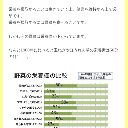
m
栄養を摂取することは生きていく上、健康を維持する上で必
a
須です。
s
栄養を摂取するには野菜を食べることです。
-
i
しかし今の野菜は栄養価が下がっています。
n
t
なんと1960年に比べると玉ねぎやほうれん草の栄養素は50分
l
の1に……。
_
a
d
m
i
n