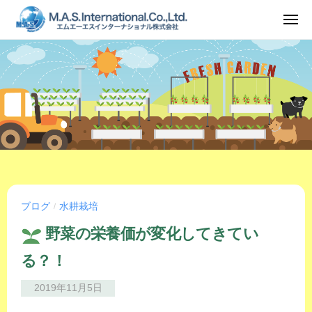
ュ
コ
ー
メ
ン
ニ
ュ
テ
ー
ン
ツ
へ
ス
キ
ッ
プ
ブログ
水耕栽培
/
野菜の栄養価が変化してきてい
る？！
2019年11月5日
b
y