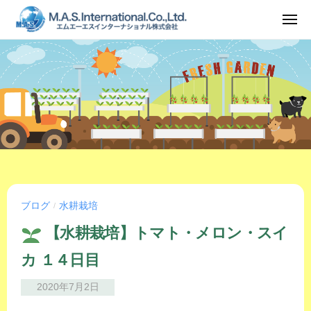
ュ
コ
ー
メ
ン
ニ
ュ
テ
ー
ン
ツ
へ
ス
キ
ッ
プ
ブログ
水耕栽培
/
【水耕栽培】トマト・メロン・スイ
カ １４日目
2020年7月2日
b
y