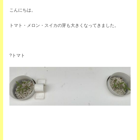
m
こんにちは。
a
s
トマト・メロン・スイカの芽も大きくなってきました。
-
i
n
t
?トマト
l
_
s
t
a
f
f