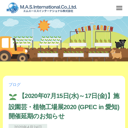
ュ
コ
ー
メ
ン
ニ
ュ
テ
ー
ン
ツ
へ
ス
キ
ッ
プ
ブログ
【2020年07月15日(水)～17日(金)】施
設園芸・植物工場展2020 (GPEC in 愛知)
開催延期のお知らせ
2020年4月24日
b