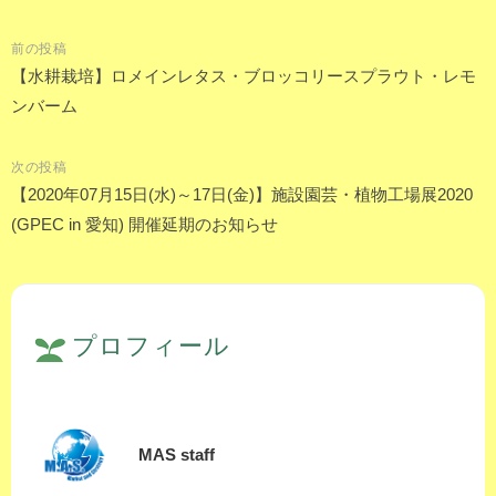
前の投稿
投
【水耕栽培】ロメインレタス・ブロッコリースプラウト・レモ
ンバーム
稿
ナ
次の投稿
ビ
【2020年07月15日(水)～17日(金)】施設園芸・植物工場展2020
ゲ
(GPEC in 愛知) 開催延期のお知らせ
ー
シ
ョ
ン
プロフィール
MAS staff