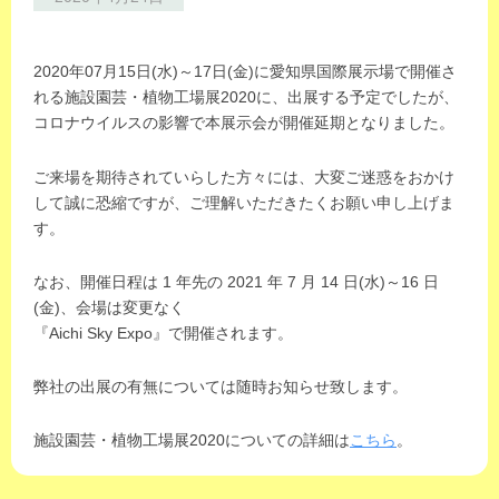
y
m
2020年07月15日(水)～17日(金)に愛知県国際展示場で開催さ
a
れる施設園芸・植物工場展2020に、出展する予定でしたが、
s
コロナウイルスの影響で本展示会が開催延期となりました。
-
i
ご来場を期待されていらした方々には、大変ご迷惑をおかけ
n
して誠に恐縮ですが、ご理解いただきたくお願い申し上げま
t
す。
l
_
なお、開催日程は 1 年先の 2021 年 7 月 14 日(水)～16 日
s
(金)、会場は変更なく
t
『Aichi Sky Expo』で開催されます。
a
f
弊社の出展の有無については随時お知らせ致します。
f
施設園芸・植物工場展2020についての詳細は
こちら
。